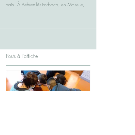
La Communication NonViolente est un puissant
levier pour construire ensemble un monde de
paix. À Behren-lès-Forbach, en Moselle,
l’équipe...
Posts à l'affiche