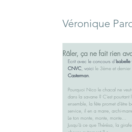
Véronique Par
Râler, ça ne fait rien av
Ecrit avec le concours d’
Isabell
CNVC
, voici 
le 3ème et dernier 
Casterman
.
Pourquoi Nico le chacal ne veut-
dans la savane ? C’est pourtant lu
ensemble, la fête promet d’être b
service, il en a marre, archi-marr
Le ton monte, monte, monte…
Jusqu’à ce que Thérésa, la giraf