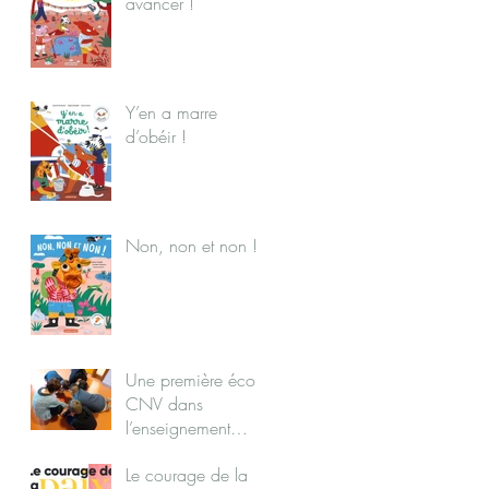
avancer !
Y’en a marre
d’obéir !
Non, non et non !
Une première école
CNV dans
l’enseignement
public
Le courage de la