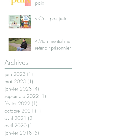
paix
« C’est pas juste ! »
« Mon mental me
retenait prisonnier »
Archives
juin 2023
(1)
1 post
mai 2023
(1)
1 post
janvier 2023
(4)
4 posts
septembre 2022
(1)
1 post
février 2022
(1)
1 post
octobre 2021
(1)
1 post
avril 2021
(2)
2 posts
avril 2020
(1)
1 post
janvier 2018
(5)
5 posts