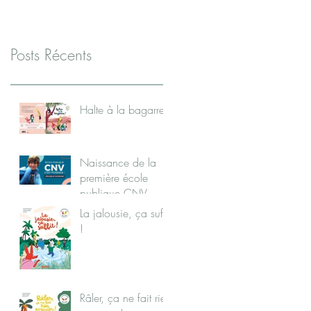
Posts Récents
Halte à la bagarre !
Naissance de la
première école
publique CNV
(Communication
La jalousie, ça suffit
NonViolente)
!
Râler, ça ne fait rien