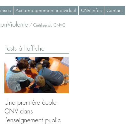
prises
Accompagnement individuel
CNV infos
Contact
onViolente
/ Certifiée du CNVC
Posts à l'affiche
Une première école
Désobéir à la tyrannie
CNV dans
des émotions
l’enseignement public