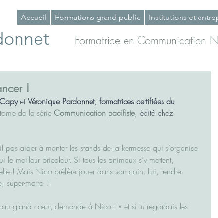
Accueil
Formations grand public
Institutions et entre
donnet
Formatrice en Communication N
ancer !
e Capy
 et 
Véronique Pardonnet
, 
formatrices certifiées du 
tome de la série 
Communication pacifiste
, édité chez 
il pas aider à monter les stands de la kermesse qui s’organise 
i le meilleur bricoleur. Si tous les animaux s’y mettent, 
elle ! Mais Nico préfère jouer dans son coin. Lui, rendre 
e, super-marre !
e au grand cœur, demande à Nico : « et si tu regardais les 